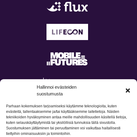
Hallinnoi evästeiden
suostumusta
Parhaan kokemuksen tarjoamiseksi käytämme teknologioita, kuten
evästeitä, tallentaaksemme ja/tai käyttääksemme laitetietoja. Näiden
tekniikoiden hyväksyminen antaa meille mahdollisuuden käsitellä tietoja,
kuten selauskäyttäytymistä tai yksilöllisiä tunnuksia tällä sivustolla.
Suostumuksen jättäminen tai peruuttaminen voi vaikuttaa haitallisesti
tiettyihin ominaisuuksiin ja toimintoihin.