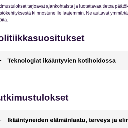
kimustulokset tarjoavat ajankohtaista ja luotettavaa tietoa päät
stökehityksestä kiinnostuneille laajemmin. Ne auttavat ymmärtä
öitä.
olitiikkasuositukset
Teknologiat ikääntyvien kotihoidossa
utkimustulokset
Ikääntyneiden elämänlaatu, terveys ja eli