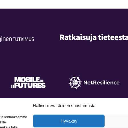
Hallinnoi evästeiden suostumusta
, tallentaaksemme
itus
Saavutettavuusseloste
Yhteystiedot
Hyväksy
ille
nnuksia tällä