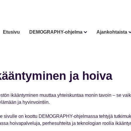
Etusivu
DEMOGRAPHY-ohjelma
Ajankohtaista
kääntyminen ja hoiva
stön ikääntyminen muuttaa yhteiskuntaa monin tavoin – se vaiku
elämään ja hyvinvointiin.
le sivulle on koottu DEMOGRAPHY-ohjelmassa tehtyjä tutkimuks
ssa hoivapalveluja, perhesuhteita ja teknologian roolia ikäänty