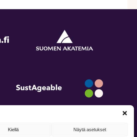
LinkedIn
Kiellä
Näytä asetukset