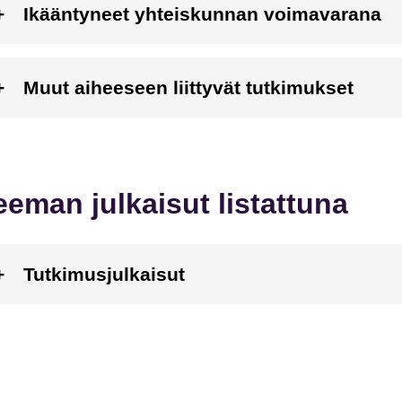
Ikääntyneet yhteiskunnan voimavarana
Muut aiheeseen liittyvät tutkimukset
eeman julkaisut listattuna
Tutkimusjulkaisut