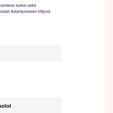
öksenteon tueksi sekä
mään ikääntymiseen liittyviä
nolot