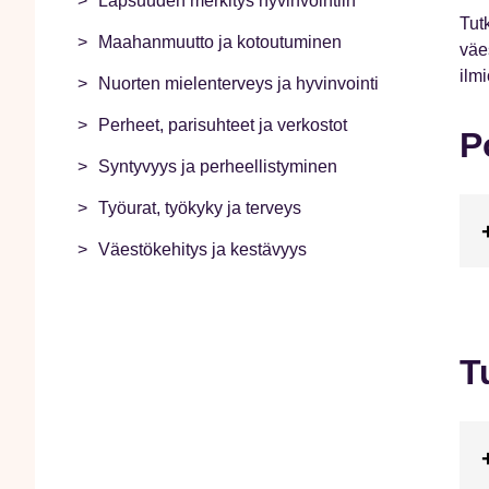
Lapsuuden merkitys hyvinvointiin
Tut
Maahanmuutto ja kotoutuminen
väe
ilmi
Nuorten mielenterveys ja hyvinvointi
Perheet, parisuhteet ja verkostot
P
Syntyvyys ja perheellistyminen
Työurat, työkyky ja terveys
Väestökehitys ja kestävyys
T