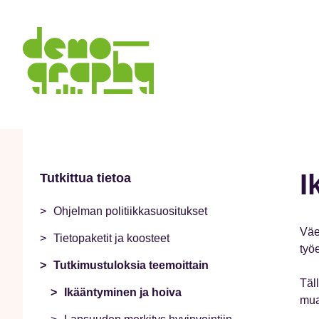
I
Tutkittua tietoa
Ohjelman politiikkasuositukset
Väe
Tietopaketit ja koosteet
työ
Tutkimustuloksia teemoittain
Täl
Ikääntyminen ja hoiva
mua