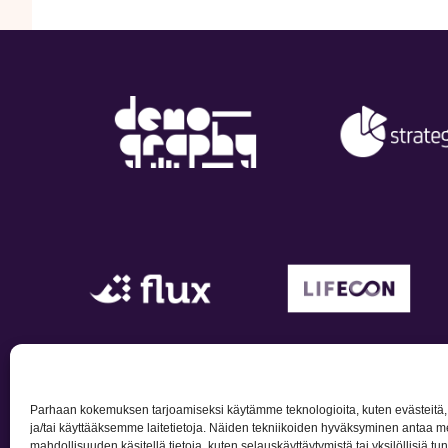
Parhaan kokemuksen tarjoamiseksi käytämme teknologioita, kuten evästeitä
Tietosuojailmo
ja/tai käyttääksemme laitetietoja. Näiden tekniikoiden hyväksyminen antaa me
mahdollisuuden käsitellä tietoja, kuten selauskäyttäytymistä tai yksilöllisiä tu