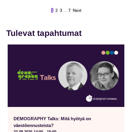
1
2
3
…
7
Next
Tulevat tapahtumat
DEMOGRAPHY Talks: Mitä hyötyä on
väestöennusteista?
-