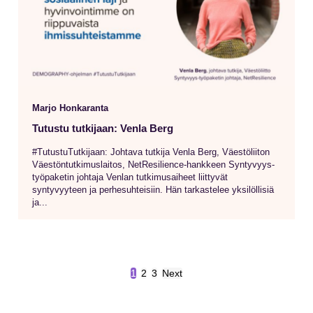
Marjo Honkaranta
Tutustu tutkijaan: Venla Berg
#TutustuTutkijaan: Johtava tutkija Venla Berg, Väestöliiton
Väestöntutkimuslaitos, NetResilience-hankkeen Syntyvyys-
työpaketin johtaja Venlan tutkimusaiheet liittyvät
syntyvyyteen ja perhesuhteisiin. Hän tarkastelee yksilöllisiä
ja...
1
2
3
Next