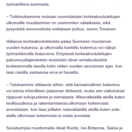
työmarkkina-asemasta.
− Tutkimuksemme mukaan suomalaisten korkeakoulutettujen
ulkomaille muuttaminen on useimmiten väliaikaista, eikä
pysyvästä aivovuodosta voidakaan puhua, sanoo Toivanen.
Valtaosa korkeakoulutetuista palaa Suomeen muutaman
vuoden kuluessa, ja ulkomailla hankittu kokemus voi näkyä
työmarkkinoilla lisäarvona. Erityisesti korkeakoulutettujen
paluumuuttajamiesten ansiotulot olivat vertailuväestöä
korkeammalla tasolla koko viiden vuoden seurannan ajan, kun
taas naisilla vastaavaa eroa ei havaittu.
− Tuloksemme viittaavat siihen, että kansainvälinen kokemus
voi toimia inhimillisen pääoman lähteenä, mutta sen vaikutukset
riippuvat sukupuolesta ja toimialasta. Miesvaltaisilla aloilla kuten
teollisuudessa ja rakentamisessa ulkomaan kokemusta
arvostetaan, kun taas joillakin naisvaltaisilla aloilla kuten sote-
alalla ulkomaan kokemusta ei osata arvostaa.
Suosituimpia muuttomaita olivat Ruotsi, Iso-Britannia, Saksa ja