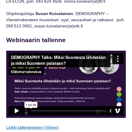
LIFECON, puh. 0
43 824 4506
minna.toivanen(at)ttl.fi
Ohjelmajohtaja
Susan Kuivalainen
, DEMOGRAPHY –
Väestörakenteen muutokset -syyt, seuraukset ja ratkaisut, puh.
050 512 0062, susan.kuivalainen(at)etk.fi
Webinaarin tallenne
Linkki tallenteeseen (Vimeo)