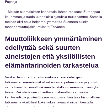
Espanja.
− Meidän suomalaisten kannattaisi lähteä rohkeasti Eurooppaa
kauemmas ja tuoda uudenlaisia ajatuksia mukanamme. Samalla
meidän olisi ehkä helpompi ymmärtää Suomeen tulleita
maahanmuuttajiakin, muistutti Toivanen.
Muuttoliikkeen ymmärtäminen
edellyttää sekä suurten
aineistojen että yksilöllisten
elämäntarinoiden tarkastelua
Vaikka Demography Talks -webinaarissa esiteltyjen
tutkimusten menetelmät olivat erilaisia, puheenvuoroja yhdisti
sama havainto: muuttoliikkeen taustalla on enemmän kuin yksi
tarina. Rekisteriaineistot auttavat hahmottamaan suuria
kehityskulkuja ja väestötason muutoksia, kun taas historiallinen
tutkimus ja yksilölliset kokemukset avaavat niiden taustalla