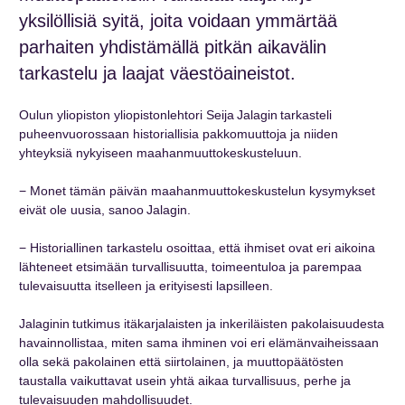
yksilöllisiä syitä, joita voidaan ymmärtää
parhaiten yhdistämällä pitkän aikavälin
tarkastelu ja laajat väestöaineistot.
Oulun yliopiston yliopistonlehtori Seija Jalagin tarkasteli
puheenvuorossaan historiallisia pakkomuuttoja ja niiden
yhteyksiä nykyiseen maahanmuuttokeskusteluun.
− Monet tämän päivän maahanmuuttokeskustelun kysymykset
eivät ole uusia, sanoo Jalagin.
− Historiallinen tarkastelu osoittaa, että ihmiset ovat eri aikoina
lähteneet etsimään turvallisuutta, toimeentuloa ja parempaa
tulevaisuutta itselleen ja erityisesti lapsilleen.
Jalaginin tutkimus itäkarjalaisten ja inkeriläisten pakolaisuudesta
havainnollistaa, miten sama ihminen voi eri elämänvaiheissaan
olla sekä pakolainen että siirtolainen, ja muuttopäätösten
taustalla vaikuttavat usein yhtä aikaa turvallisuus, perhe ja
tulevaisuuden mahdollisuudet.