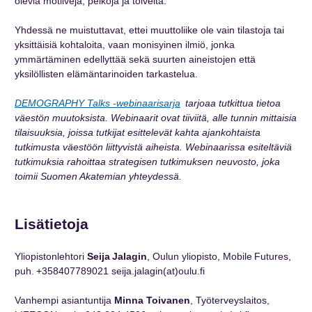
olevia motiiveja, pelkoja ja toiveita.
Yhdessä ne muistuttavat, ettei muuttoliike ole vain tilastoja tai
yksittäisiä kohtaloita, vaan monisyinen ilmiö, jonka
ymmärtäminen edellyttää sekä suurten aineistojen että
yksilöllisten elämäntarinoiden tarkastelua.
DEMOGRAPHY Talks -webinaarisarja
tarjoaa tutkittua tietoa
väestön muutoksista. Webinaarit ovat tiiviitä, alle tunnin mittaisia
tilaisuuksia, joissa tutkijat esittelevät kahta ajankohtaista
tutkimusta väestöön liittyvistä aiheista. Webinaarissa esiteltäviä
tutkimuksia rahoittaa strategisen tutkimuksen neuvosto, joka
toimii Suomen Akatemian yhteydessä.
Lisätietoja
Yliopistonlehtori
Seija Jalagin
, Oulun yliopisto, Mobile Futures,
puh.
+358407789021
seija.jalagin(at)oulu.fi
Vanhempi asiantuntija
Minna Toivanen
, Työterveyslaitos,