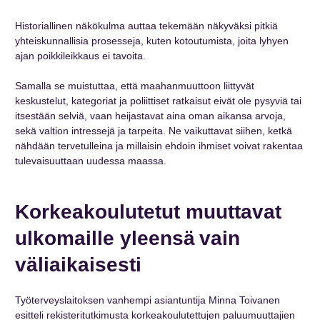
Historiallinen näkökulma auttaa tekemään näkyväksi pitkiä
yhteiskunnallisia prosesseja, kuten kotoutumista, joita lyhyen
ajan poikkileikkaus ei tavoita.
Samalla se muistuttaa, että maahanmuuttoon liittyvät
keskustelut, kategoriat ja poliittiset ratkaisut eivät ole pysyviä tai
itsestään selviä, vaan heijastavat aina oman aikansa arvoja,
sekä valtion intressejä ja tarpeita. Ne vaikuttavat siihen, ketkä
nähdään tervetulleina ja millaisin ehdoin ihmiset voivat rakentaa
tulevaisuuttaan uudessa maassa.
Korkeakoulutetut muuttavat
ulkomaille yleensä vain
väliaikaisesti
Työterveyslaitoksen vanhempi asiantuntija Minna Toivanen
esitteli rekisteritutkimusta korkeakoulutettujen paluumuuttajien