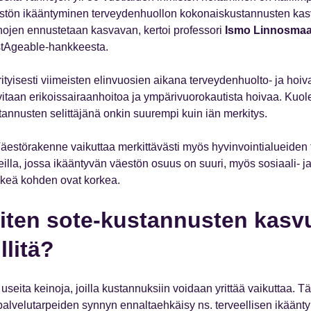
stön ikääntyminen terveydenhuollon kokonaiskustannusten kasv
ojen ennustetaan kasvavan, kertoi professori
Ismo Linnosma
tAgeable-hankkeesta.
rityisesti viimeisten elinvuosien aikana terveydenhuolto- ja hoiv
vitaan erikoissairaanhoitoa ja ympärivuorokautista hoivaa. Kuo
tannusten selittäjänä onkin suurempi kuin iän merkitys.
äestörakenne vaikuttaa merkittävästi myös hyvinvointialueiden ti
eilla, jossa ikääntyvän väestön osuus on suuri, myös sosiaali- 
keä kohden ovat korkea.
iten sote-kustannusten kasv
llitä?
useita keinoja, joilla kustannuksiin voidaan yrittää vaikuttaa.
palvelutarpeiden synnyn ennaltaehkäisy ns. terveellisen ikääntymi