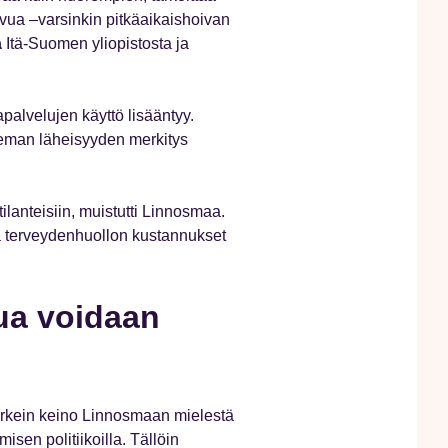
ua –varsinkin pitkäaikaishoivan
a
Itä-Suomen yliopistosta ja
apalvelujen käyttö lisääntyy.
leman läheisyyden merkitys
lanteisiin, muistutti Linnosmaa.
ja terveydenhuollon kustannukset
ua voidaan
 Tärkein keino Linnosmaan mielestä
sen politiikoilla. Tällöin