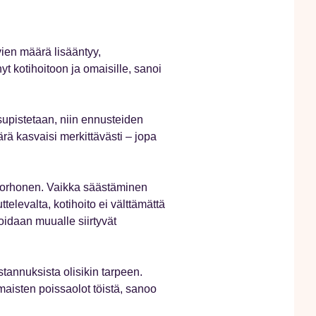
ien määrä lisääntyy,
yt kotihoitoon ja omaisille, sanoi
supistetaan, niin ennusteiden
 kasvaisi merkittävästi – jopa
 Korhonen. Vaikka säästäminen
elevalta, kotihoito ei välttämättä
oidaan muualle siirtyvät
tannuksista olisikin tarpeen.
maisten poissaolot töistä, sanoo