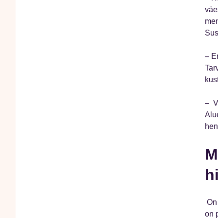
väe
men
Sus
– E
Tar
kus
– V
Alu
hen
M
hi
On 
on 