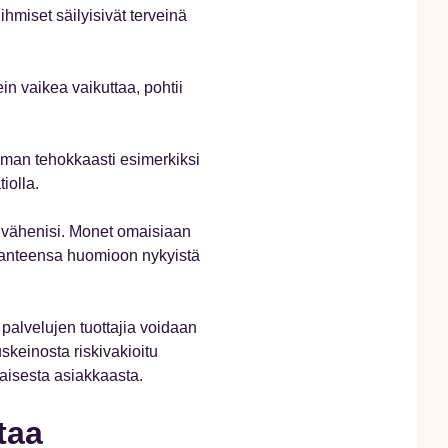
ihmiset säilyisivät terveinä
n vaikea vaikuttaa, pohtii
man tehokkaasti esimerkiksi
iolla.
a vähenisi. Monet omaisiaan
tilanteensa huomioon nykyistä
palvelujen tuottajia voidaan
skeinosta riskivakioitu
kaisesta asiakkaasta.
taa