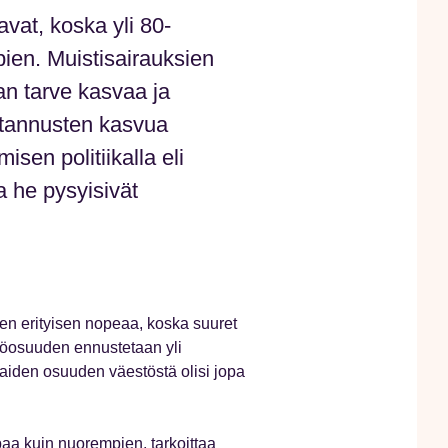
vat, koska yli 80-
ien. Muistisairauksien
an tarve kasvaa ja
stannusten kasvua
isen politiikalla eli
a he pysyisivät
en erityisen nopeaa, koska suuret
stöosuuden ennustetaan yli
iaiden osuuden väestöstä olisi jopa
aa kuin nuorempien, tarkoittaa