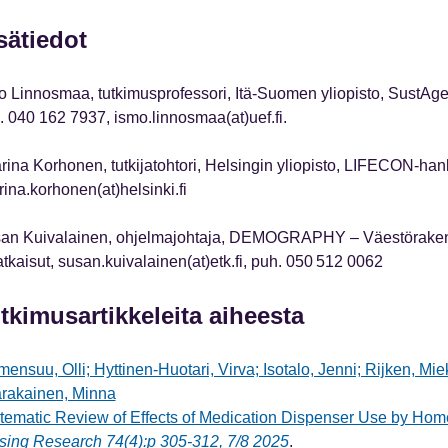
sätiedot
o Linnosmaa, tutkimusprofessori, Itä-Suomen yliopisto, SustAg
. 040 162 7937, ismo.linnosmaa(at)uef.fi.
rina Korhonen, tutkijatohtori, Helsingin yliopisto, LIFECON-ha
rina.korhonen(at)helsinki.fi
an Kuivalainen, ohjelmajohtaja, DEMOGRAPHY – Väestörakent
atkaisut, susan.kuivalainen(at)etk.fi, puh. 050 512 0062
tkimusartikkeleita aiheesta
mensuu, Olli; Hyttinen-Huotari, Virva; Isotalo, Jenni; Rijken, Mi
rakainen, Minna
tematic Review of Effects of Medication Dispenser Use by Hom
sing Research 74(4):p 305-312, 7/8 2025
.