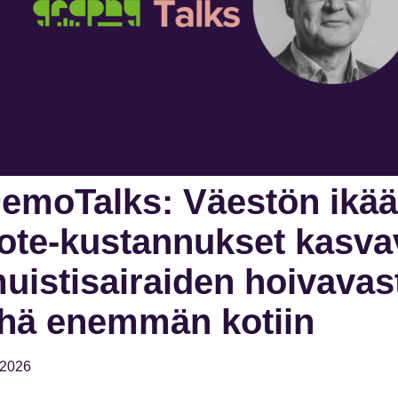
emoTalks: Väestön ikä
ote-kustannukset kasvav
uistisairaiden hoivavast
hä enemmän kotiin
.2026