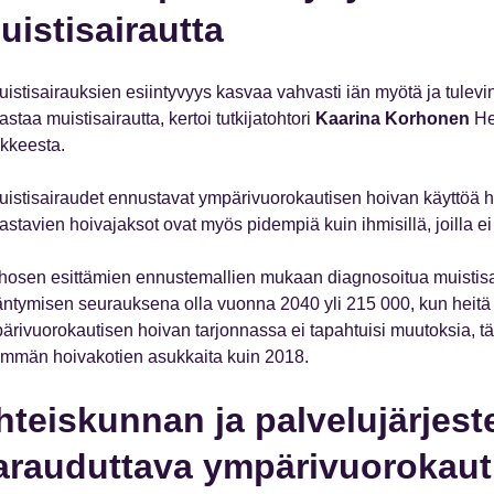
uistisairautta
uistisairauksien esiintyvyys kasvaa vahvasti iän myötä ja tulev
astaa muistisairautta, kertoi tutkijatohtori
Kaarina Korhonen
He
kkeesta.
uistisairaudet ennustavat ympärivuorokautisen hoivan käyttöä hy
astavien hoivajaksot ovat myös pidempiä kuin ihmisillä, joilla ei 
hosen esittämien ennustemallien mukaan diagnosoitua muistisai
äntymisen seurauksena olla vuonna 2040 yli 215 000, kun heitä
ärivuorokautisen hoivan tarjonnassa ei tapahtuisi muutoksia, tä
mmän hoivakotien asukkaita kuin 2018.
hteiskunnan ja palvelujärjes
arauduttava ympärivuorokaut