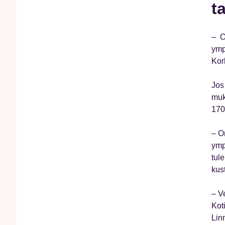
t
– O
ymp
Kor
Jos
muk
170
– O
ymp
tul
kus
– V
Kot
Lin