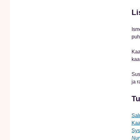
Li
Ism
puh
Kaa
kaa
Sus
ja r
Tu
Sal
Kaa
Sys
Nur