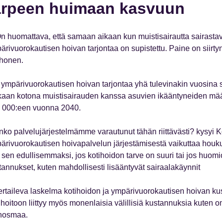
arpeen huimaan kasvuun
n huomattava, että samaan aikaan kun muistisairautta sairastav
ärivuorokautisen hoivan tarjontaa on supistettu. Paine on siirtyn
honen.
 ympärivuorokautisen hoivan tarjontaa yhä tulevinakin vuosina 
aan kotona muistisairauden kanssa asuvien ikääntyneiden määrä
 000:een vuonna 2040.
nko palvelujärjestelmämme varautunut tähän riittävästi? kysyi
ärivuorokautisen hoivapalvelun järjestämisestä vaikuttaa houkutt
e sen edullisemmaksi, jos kotihoidon tarve on suuri tai jos huomi
tannukset, kuten mahdollisesti lisääntyvät sairaalakäynnit
ertaileva laskelma kotihoidon ja ympärivuorokautisen hoivan kus
ihoitoon liittyy myös monenlaisia välillisiä kustannuksia kuten o
nosmaa.