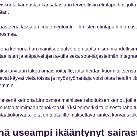
iskunta kannustaa kansalaisiaan terveellisiin elintapoihin, jotta 
kään.
aasteena tässä on implementointi – ihmisten elintapoihin on usei
nosmaa.
sena keinona hän mainitsee palvelujen tuottamisen mahdollisim
taalisten ja etäpalvelujen avulla sekä sote-järjestelmän integraat
äksi tarvitaan tukea omaishoitajille, jotta heidän kuormituksens
tavat käyvät vielä töissä ja myös työnantaja voisi ottaa heidän 
emmin.
meisenä keinona Linnosmaa mainitsee rahoituksen keinot, joilla 
nustaa toimimaan tehokkaasti. Yksi esimerkki tällaisesta rahoitu
itaatiokorvaus, joka on tuottajille maksettava kiinteä korvaus jo
hä useampi ikääntynyt sairas