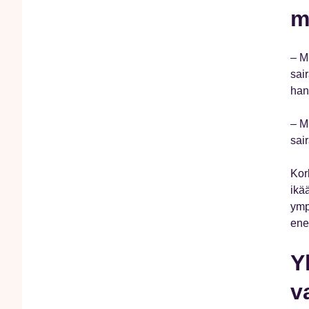
m
– M
sair
han
– M
sair
Kor
ikä
ymp
ene
Y
v