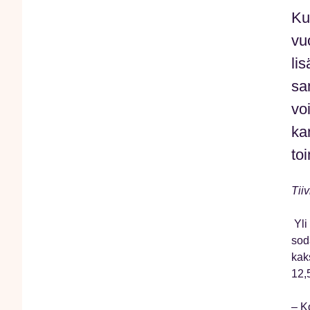
Ku
vu
li
sa
voi
ka
to
Tii
Yli
sod
kak
12,
– K