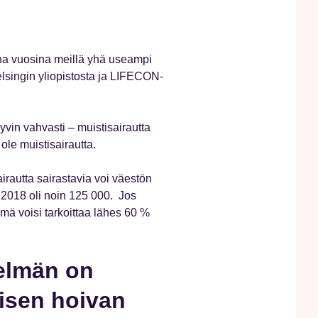
ina vuosina meillä yhä useampi
lsingin yliopistosta ja LIFECON-
vin vahvasti – muistisairautta
ole muistisairautta.
rautta sairastavia voi väestön
 2018 oli noin 125 000. Jos
mä voisi tarkoittaa lähes 60 %
telmän on
isen hoivan