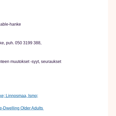
eable-hanke
nke, puh. 050 3199 388,
een muutokset -syyt, seuraukset
eke; Linnosmaa, Ismo;
e-Dwelling Older Adults