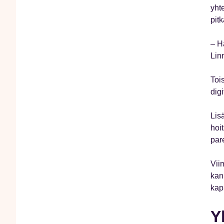
yhte
pit
– H
Lin
Toi
digi
Lis
hoi
par
Vii
kan
kap
Y