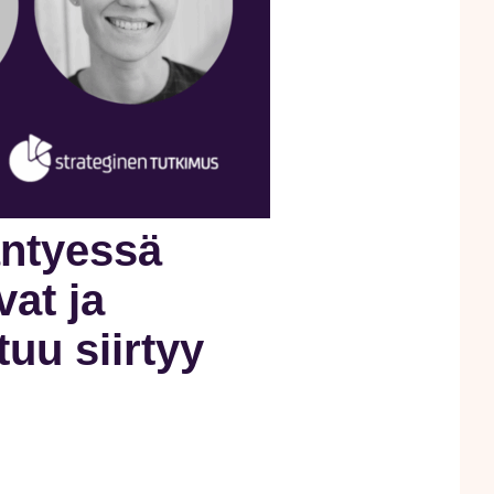
äntyessä
at ja
uu siirtyy