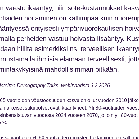
n väestö ikääntyy, niin sote-kustannukset kasva
otiaiden hoitaminen on kalliimpaa kuin nuoremp
sääntyessä erityisesti ympärivuorokautisen hoiv
malla perheiden vastuu hoivasta lisääntyy. Ku
daan hillitä esimerkiksi ns. terveellisen ikääntym
nnustamalla ihmisiä elämään terveellisesti, jott
imintakykyisinä mahdollisimman pitkään.
vistelmä Demography Talks -webinaarista 3.2.2026.
 65-vuotiaiden väestöosuuden kasvu on ollut vuoden 2010 jälke
anjälkeiset sukupolvet ovat ikääntyneet. Yli 80-vuotiaiden väe
sinkertaistuvan vuodesta 2024 vuoteen 2070, jolloin yli 80-vuot
5 %.
oska vanhojen yli 80-vuotiaiden ihmisten hoitaminen on kalliimp