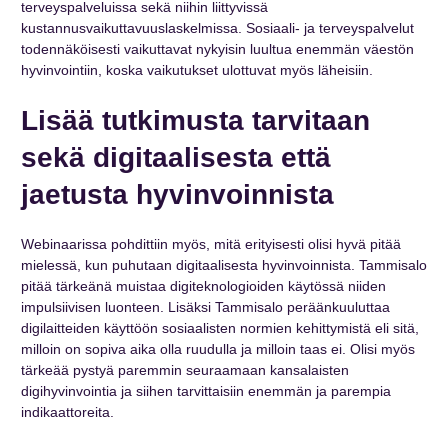
terveyspalveluissa sekä niihin liittyvissä
kustannusvaikuttavuuslaskelmissa. Sosiaali- ja terveyspalvelut
todennäköisesti vaikuttavat nykyisin luultua enemmän väestön
hyvinvointiin, koska vaikutukset ulottuvat myös läheisiin.
Lisää tutkimusta tarvitaan
sekä digitaalisesta että
jaetusta hyvinvoinnista
Webinaarissa pohdittiin myös, mitä erityisesti olisi hyvä pitää
mielessä, kun puhutaan digitaalisesta hyvinvoinnista. Tammisalo
pitää tärkeänä muistaa digiteknologioiden käytössä niiden
impulsiivisen luonteen. Lisäksi Tammisalo peräänkuuluttaa
digilaitteiden käyttöön sosiaalisten normien kehittymistä eli sitä,
milloin on sopiva aika olla ruudulla ja milloin taas ei. Olisi myös
tärkeää pystyä paremmin seuraamaan kansalaisten
digihyvinvointia ja siihen tarvittaisiin enemmän ja parempia
indikaattoreita.