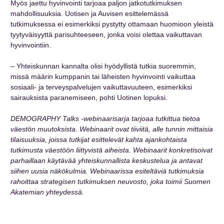
Myös jaettu hyvinvointi tarjoaa paljon jatkotutkimuksen
mahdollisuuksia. Uotisen ja Auvisen esittelemässä
tutkimuksessa ei esimerkiksi pystytty ottamaan huomioon yleistä
tyytyväisyyttä parisuhteeseen, jonka voisi olettaa vaikuttavan
hyvinvointiin.
– Yhteiskunnan kannalta olisi hyödyllistä tutkia suoremmin,
missä määrin kumppanin tai läheisten hyvinvointi vaikuttaa
sosiaali- ja terveyspalvelujen vaikuttavuuteen, esimerkiksi
sairauksista paranemiseen, pohti Uotinen lopuksi.
DEMOGRAPHY Talks -webinaarisarja tarjoaa tutkittua tietoa
väestön muutoksista. Webinaarit ovat tiiviitä, alle tunnin mittaisia
tilaisuuksia, joissa tutkijat esittelevät kahta ajankohtaista
tutkimusta väestöön liittyvistä aiheista. Webinaarit konkretisoivat
parhaillaan käytävää yhteiskunnallista keskustelua ja antavat
siihen uusia näkökulmia.
Webinaarissa esiteltäviä tutkimuksia
rahoittaa strategisen tutkimuksen neuvosto, joka toimii Suomen
Akatemian yhteydessä.