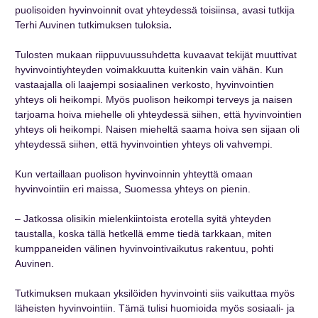
puolisoiden hyvinvoinnit ovat yhteydessä toisiinsa, avasi tutkija
Terhi Auvinen
tutkimuksen tuloksia
.
Tulosten mukaan riippuvuussuhdetta kuvaavat tekijät muuttivat
hyvinvointiyhteyden voimakkuutta kuitenkin vain vähän. Kun
vastaajalla oli laajempi sosiaalinen verkosto, hyvinvointien
yhteys oli heikompi. Myös puolison heikompi terveys ja naisen
tarjoama hoiva miehelle oli yhteydessä siihen, että hyvinvointien
yhteys oli heikompi. Naisen mieheltä saama hoiva sen sijaan oli
yhteydessä siihen, että hyvinvointien yhteys oli vahvempi.
Kun vertaillaan puolison hyvinvoinnin yhteyttä omaan
hyvinvointiin eri maissa, Suomessa yhteys on pienin.
– Jatkossa olisikin mielenkiintoista erotella syitä yhteyden
taustalla, koska tällä hetkellä emme tiedä tarkkaan, miten
kumppaneiden välinen hyvinvointivaikutus rakentuu, pohti
Auvinen.
Tutkimuksen mukaan yksilöiden hyvinvointi siis vaikuttaa myös
läheisten hyvinvointiin. Tämä tulisi huomioida myös sosiaali- ja