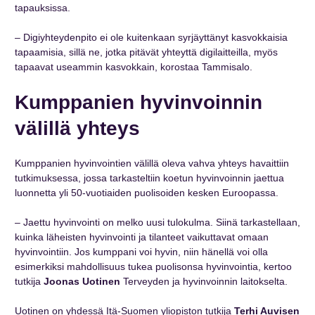
tapauksissa.
– Digiyhteydenpito ei ole kuitenkaan syrjäyttänyt kasvokkaisia
tapaamisia, sillä ne, jotka pitävät yhteyttä digilaitteilla, myös
tapaavat useammin kasvokkain, korostaa Tammisalo.
Kumppanien hyvinvoinnin
välillä yhteys
Kumppanien hyvinvointien välillä oleva vahva yhteys havaittiin
tutkimuksessa, jossa tarkasteltiin koetun hyvinvoinnin jaettua
luonnetta yli 50-vuotiaiden puolisoiden kesken Euroopassa.
– Jaettu hyvinvointi on melko uusi tulokulma. Siinä tarkastellaan,
kuinka läheisten hyvinvointi ja tilanteet vaikuttavat omaan
hyvinvointiin. Jos kumppani voi hyvin, niin hänellä voi olla
esimerkiksi mahdollisuus tukea puolisonsa hyvinvointia, kertoo
tutkija
Joonas Uotinen
Terveyden ja hyvinvoinnin laitokselta.
Uotinen on yhdessä Itä-Suomen yliopiston tutkija
Terhi Auvisen