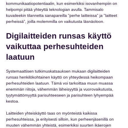
kommunikaatiopotentiaalin, kun esimerkiksi isovanhempiin on
helpompi pitää yhteyttä teknologian avulla. Tammisalo
kuvaileekin tilannetta sanapareilla ”perhe laitteissa” ja ”laitteet
perheissä”, joilla molemmilla on vaikutusta läsnäoloon.
Digilaitteiden runsas käyttö
vaikuttaa perhesuhteiden
laatuun
Systemaattisen tutkimuskatsauksen mukaan digilaitteiden
runsas henkilökohtainen käyttö on yhteydessä heikompaan
perhesuhteiden laatuun. Tämä voi tarkoittaa muun muassa
enemmän riitoja, vähemmän läheisyyttä ja vuorovaikutusta,
tyytymättömyyttä parisuhteeseen ja parisuhteen lyhyempää
kestoa.
Laitteiden yhteiskäyttö taas on myönteistä kaikissa
perhesuhteissa, ja erityisesti silloin, kun perheenjäsenillä on
muuten vähemmän yhteistä, esimerkiksi suurten ikäerojen