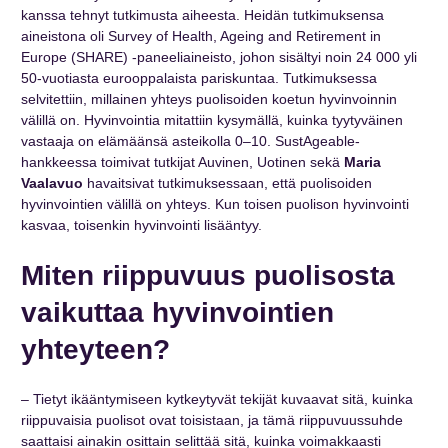
kanssa tehnyt tutkimusta aiheesta. Heidän tutkimuksensa
aineistona oli Survey of Health, Ageing and Retirement in
Europe (SHARE) -paneeliaineisto, johon sisältyi noin 24 000 yli
50-vuotiasta eurooppalaista pariskuntaa. Tutkimuksessa
selvitettiin, millainen yhteys puolisoiden koetun hyvinvoinnin
välillä on. Hyvinvointia mitattiin kysymällä, kuinka tyytyväinen
vastaaja on elämäänsä asteikolla 0–10. SustAgeable-
hankkeessa toimivat tutkijat Auvinen, Uotinen sekä
Maria
Vaalavuo
havaitsivat tutkimuksessaan, että puolisoiden
hyvinvointien välillä on yhteys. Kun toisen puolison hyvinvointi
kasvaa, toisenkin hyvinvointi lisääntyy.
Miten riippuvuus puolisosta
vaikuttaa hyvinvointien
yhteyteen?
– Tietyt ikääntymiseen kytkeytyvät tekijät kuvaavat sitä, kuinka
riippuvaisia puolisot ovat toisistaan, ja tämä riippuvuussuhde
saattaisi ainakin osittain selittää sitä, kuinka voimakkaasti