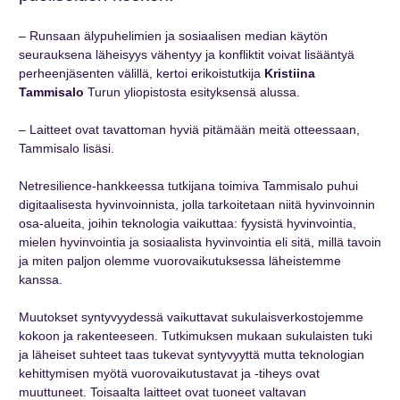
–
Runsaan älypuhelimien ja sosiaalisen median käytön
seurauksena läheisyys vähentyy ja konfliktit voivat lisääntyä
perheenjäsenten välillä, kertoi erikoistutkija
Kristiina
Tammisalo
Turun yliopistosta esityksensä alussa.
– Laitteet ovat tavattoman hyviä pitämään meitä otteessaan,
Tammisalo lisäsi.
Netresilience-hankkeessa tutkijana toimiva Tammisalo puhui
digitaalisesta hyvinvoinnista, jolla tarkoitetaan niitä hyvinvoinnin
osa-alueita, joihin teknologia vaikuttaa: fyysistä hyvinvointia,
mielen hyvinvointia ja sosiaalista hyvinvointia eli sitä, millä tavoin
ja miten paljon olemme vuorovaikutuksessa läheistemme
kanssa.
Muutokset syntyvyydessä vaikuttavat sukulaisverkostojemme
kokoon ja rakenteeseen. Tutkimuksen mukaan sukulaisten tuki
ja läheiset suhteet taas tukevat syntyvyyttä mutta teknologian
kehittymisen myötä vuorovaikutustavat ja -tiheys ovat
muuttuneet. Toisaalta laitteet ovat tuoneet valtavan