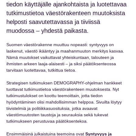
tiedon käyttäjälle ajankohtaista ja luotettavaa
tutkimustietoa väestörakenteen muutoksista
helposti saavutettavassa ja tiiviissä
muodossa – yhdestä paikasta.
Suomen väestörakenne muuttuu nopeasti: syntyvyys on
laskenut, väestö ikääntyy ja maahanmuuton merkitys kasvaa.
Nämä muutokset vaikuttavat yhteiskuntaan, talouteen ja
ihmisten arkeen laaja-alaisesti – ja siksi päätöksenteossa
tarvitaan luotettavaa, tutkittua tietoa.
Strategisen tutkimuksen DEMOGRAPHY-ohjelman hankkeet
tuottavat tutkimustietoa väestörakenteen muutoksesta. Nyt
tutkimustulokset on koottu teemoittain, jotta tiedon
hyödyntäminen olisi mahdollisimman helppoa. Sivuilta löytyy
tiivistelmiä ja politiikkasuosituksia, jotka avaavat
väestömuutosten taustoja ja seurauksia sekä tukevat
tutkimukseen perustuvaa päätöksentekoa.
Ensimmäisinä julkaistuina teemoina ovat
Syntyvyys ja