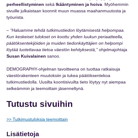
perheellistyminen
sekä
Ikääntyminen ja hoiva
. Myöhemmin
sivuille julkaistaan koonnit muun muassa maahanmuutosta ja
työurista.
–
“Haluamme tehdä tutkimustiedon löytämisestä helpompaa.
Kun keskeiset tulokset on koottu yhden luukun periaatteella,
päätöksentekijöiden ja muiden tiedonkäyttäjien on helpompi
löytää luotettavaa tietoa väestön kehityksestä,”
ohjelmajohtaja
Susan Kuivalainen
sanoo.
DEMOGRAPHY-ohjelman tavoitteena on tuottaa ratkaisuja
väestörakenteen muutoksiin ja tukea päätöksentekoa
tutkimustiedolla. Uusilta koontisivuilta tieto löytyy nyt aiempaa
selkeämmin ja teemoittain jäsenneltynä.
Tutustu sivuihin
>> Tutkimustuloksia teemoittain
Lisätietoja