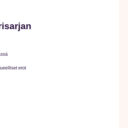
isarjan
ässä
ueelliset erot