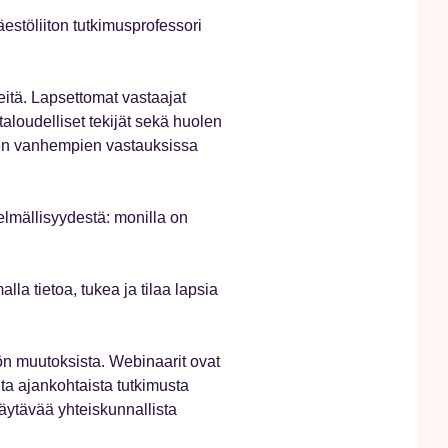
stöliiton tutkimusprofessori
eitä. Lapsettomat vastaajat
aloudelliset tekijät sekä huolen
sen vanhempien vastauksissa
elmällisyydestä: monilla on
lla tietoa, tukea ja tilaa lapsia
n muutoksista. Webinaarit ovat
kahta ajankohtaista tutkimusta
käytävää yhteiskunnallista