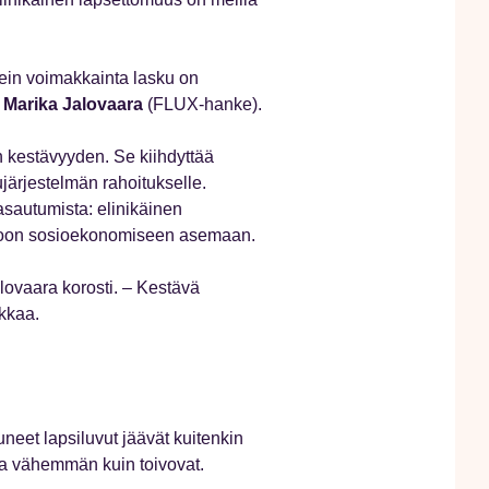
ein voimakkainta lasku on
i
Marika Jalovaara
(FLUX-hanke).
n kestävyyden. Se kiihdyttää
järjestelmän rahoitukselle.
sautumista: elinikäinen
koon sosioekonomiseen asemaan.
alovaara korosti. – Kestävä
ikkaa.
neet lapsiluvut jäävät kuitenkin
ta vähemmän kuin toivovat.