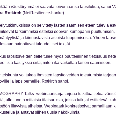
ikään väestöryhmä ei saavuta toivomaansa lapsilukua, sanoi Väe
a Rotkirch
(NetResilience-hanke).
elytutkimuksissa on selvitetty lasten saamisen eteen tulevia est
nitsevat tärkeimmiksi esteiksi sopivan kumppanin puuttumisen, t
mäntyylistä ja kiinnostavista asioista luopumisesta. Yhden lap
estaan painottuvat taloudelliset tekijät.
kus lapsitoiveiden tielle tulee myös puutteellinen tietoisuus hed
eellisiä käsityksiä siitä, miten ikä vaikuttaa lasten saamiseen.
teiskunta voi tukea ihmisten lapsitoiveiden toteutumista tarjoama
oville ja lapsiperheille, Rotkirch sanoi.
OGRAPHY Talks -webinaarisarja tarjoaa tutkittua tietoa väestö
iitä, alle tunnin mittaisia tilaisuuksia, joissa tutkijat esittelevät 
töön liittyvistä aiheista. Webinaarit konkretisoivat parhaillaan 
kustelua ja antavat siihen uusia näkökulmia.