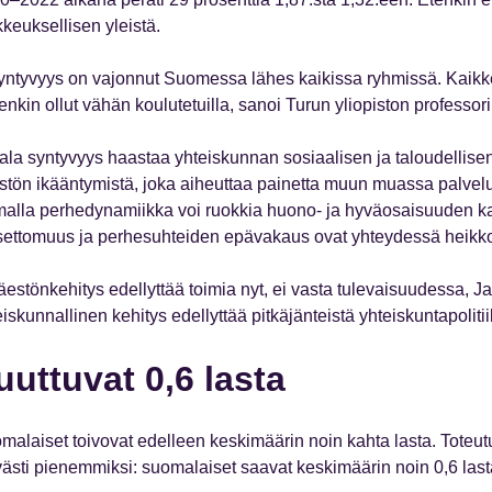
kkeuksellisen yleistä.
yntyvyys on vajonnut Suomessa lähes kaikissa ryhmissä. Kaikk
enkin ollut vähän koulutetuilla, sanoi Turun yliopiston professor
ala syntyvyys haastaa yhteiskunnan sosiaalisen ja taloudellise
stön ikääntymistä, joka aiheuttaa painetta muun muassa palvelu
alla perhedynamiikka voi ruokkia huono- ja hyväosaisuuden ka
settomuus ja perhesuhteiden epävakaus ovat yhteydessä heik
äestönkehitys edellyttää toimia nyt, ei vasta tulevaisuudessa, J
iskunnallinen kehitys edellyttää pitkäjänteistä yhteiskuntapoliti
uuttuvat 0,6 lasta
malaiset toivovat edelleen keskimäärin noin kahta lasta. Toteutu
västi pienemmiksi: suomalaiset saavat keskimäärin noin 0,6 las