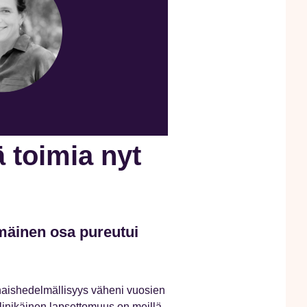
 toimia nyt
äinen osa pureutui
aishedelmällisyys väheni vuosien
linikäinen lapsettomuus on meillä