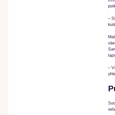
poi
– S
kuit
Mat
väe
Sam
lap
– V
yhte
P
Suo
sel