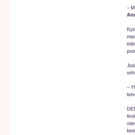
– M
Ann
Kys
mai
elä
puol
Jos
virh
– Yh
toiv
DEM
tiiv
väes
kes