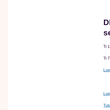
D
s
Ti 
Ti 7
Lue 
Lue
Tut