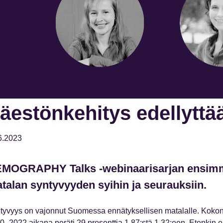
äestönkehitys edellyttää
6.2023
MOGRAPHY Talks -webinaarisarjan ensimm
talan syntyvyyden syihin ja seurauksiin.
tyvyys on vajonnut Suomessa ennätyksellisen matalalle. Kokon
0–2022 aikana peräti 29 prosenttia 1,87:stä 1,32:een. Etenkin e