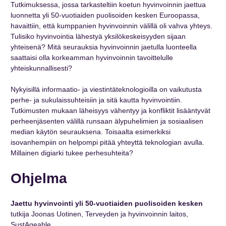
Tutkimuksessa, jossa tarkasteltiin koetun hyvinvoinnin jaettua
luonnetta yli 50-vuotiaiden puolisoiden kesken Euroopassa,
havaittiin, että kumppanien hyvinvoinnin välillä oli vahva yhteys.
Tulisiko hyvinvointia lähestyä yksilökeskeisyyden sijaan
yhteisenä? Mitä seurauksia hyvinvoinnin jaetulla luonteella
saattaisi olla korkeamman hyvinvoinnin tavoittelulle
yhteiskunnallisesti?
Nykyisillä informaatio- ja viestintäteknologioilla on vaikutusta
perhe- ja sukulaissuhteisiin ja sitä kautta hyvinvointiin.
Tutkimusten mukaan läheisyys vähentyy ja konfliktit lisääntyvät
perheenjäsenten välillä runsaan älypuhelimien ja sosiaalisen
median käytön seurauksena. Toisaalta esimerkiksi
isovanhempiin on helpompi pitää yhteyttä teknologian avulla.
Millainen digiarki tukee perhesuhteita?
Ohjelma
Jaettu hyvinvointi yli 50-vuotiaiden puolisoiden kesken
tutkija Joonas Uotinen, Terveyden ja hyvinvoinnin laitos,
SustAgeable