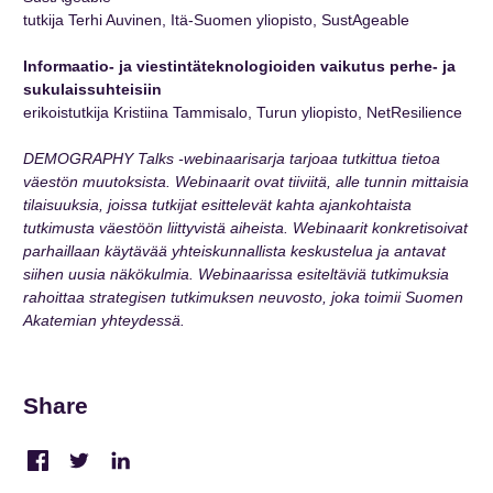
tutkija Terhi Auvinen, Itä-Suomen yliopisto, SustAgeable
Informaatio- ja viestintäteknologioiden vaikutus perhe- ja
sukulaissuhteisiin
erikoistutkija Kristiina Tammisalo, Turun yliopisto, NetResilience
DEMOGRAPHY Talks -webinaarisarja tarjoaa tutkittua tietoa
väestön muutoksista. Webinaarit ovat tiiviitä, alle tunnin mittaisia
tilaisuuksia, joissa tutkijat esittelevät kahta ajankohtaista
tutkimusta väestöön liittyvistä aiheista. Webinaarit konkretisoivat
parhaillaan käytävää yhteiskunnallista keskustelua ja antavat
siihen uusia näkökulmia.
Webinaarissa esiteltäviä tutkimuksia
rahoittaa strategisen tutkimuksen neuvosto, joka toimii Suomen
Akatemian yhteydessä.
Share